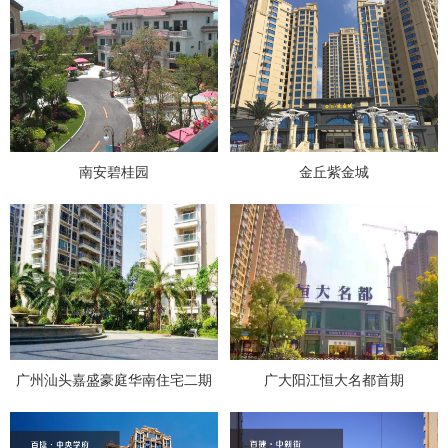
南安碧桂园
金丘紫金城
广州汕头嘉盛豪庭华南住宅二期
广大阳江恒大名都首期