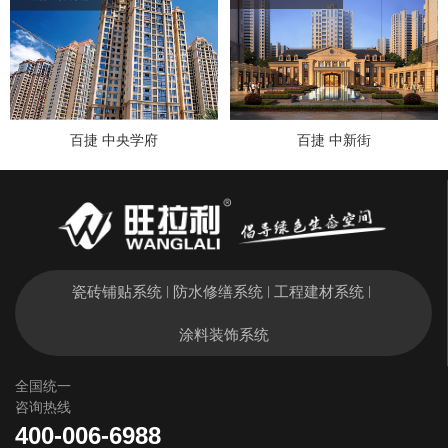
百捷 中央学府
百捷 中新街
瓷砖铺贴系统
防水修缮系统
工程建材系统
|
|
|
涂料装饰系统
全国统一
咨询热线
400-006-6988