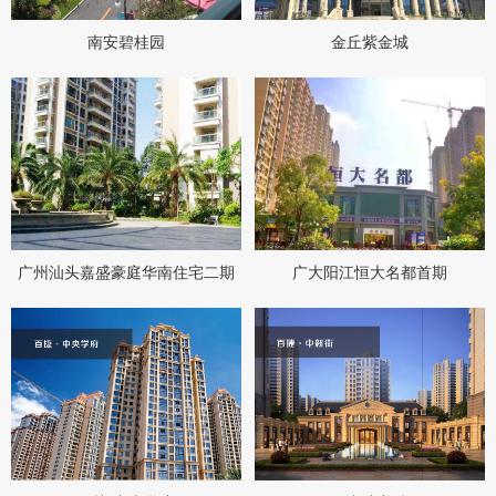
南安碧桂园
金丘紫金城
广州汕头嘉盛豪庭华南住宅二期
广大阳江恒大名都首期