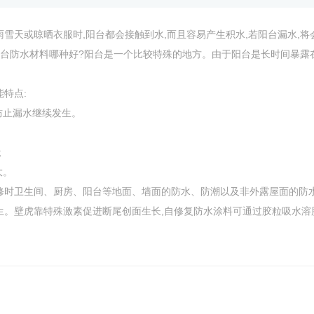
雪天或晾晒衣服时,阳台都会接触到水,而且容易产生积水,若阳台漏水,
阳台防水材料哪种好?阳台是一个比较特殊的地方。由于阳台是长时间暴露在
特点:
防止漏水继续发生。
;
大。
修时卫生间、厨房、阳台等地面、墙面的防水、防潮以及非外露屋面的防
生。壁虎靠特殊激素促进断尾创面生长,自修复防水涂料可通过胶粒吸水溶