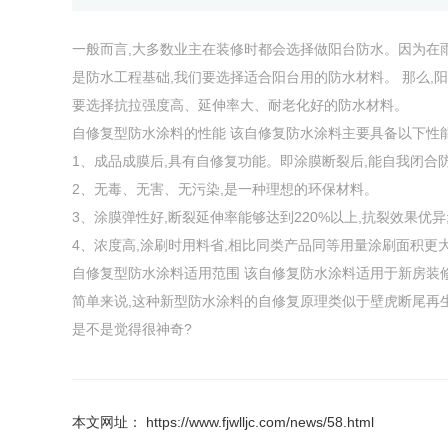
一般而言,大多数业主在装修时都会选择做阳台防水。因为在雨
是防水工程基础,我们要选择适合阳台用的防水材料。 那么,
要选择抗拉强度高、延伸率大、耐老化好的防水材料。
自修复型防水涂料的性能 该自修复防水涂料主要具备以下性能
1、成品成膜后,具有自修复功能。即涂膜断裂后,能自我闭合
2、无毒、无害、无污染,是一种理想的环保材料。
3、涂膜弹性好,断裂延伸率能够达到220%以上,抗裂效果优异
4、浓度高,涂刷时用料省,相比同类产品同等用量涂刷面积更
自修复型防水涂料适用范围 该自修复防水涂料适用于新房装
简单来说,这种新型防水涂料的自修复原理类似于壁虎断尾再
是不是觉得很神奇?
本文网址： https://www.fjwlljc.com/news/58.html